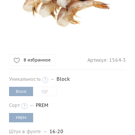
Артикул:
1564-3
В избранное
Уникальность
—
Block
?
Block
IQF
Сорт
—
PREM
?
PREM
Штук в фунте
—
16-20