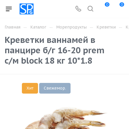
0
0
—
—
—
—
Главная
Каталог
Морепродукты
Креветки
К
Креветки ваннамей в
панцире б/г 16-20 prem
с/м block 18 кг 10*1.8
Хит
Свежемор.