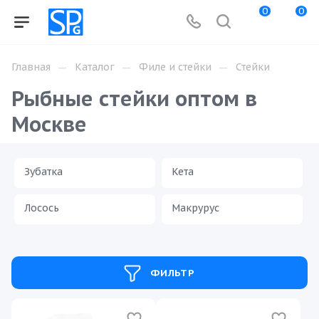
0
0
—
—
—
Главная
Каталог
Филе и стейки
Стейки
Рыбные стейки оптом в
Москве
Зубатка
Кета
Лосось
Макрурус
Нерка
Треска
ФИЛЬТР
Тунец
Форель