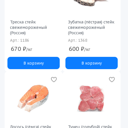
Треска стейк
Зубатка (пёстрая) стейк
свежемороженый
свежемороженый
(Россия)
(Россия)
Арт.: 1186
Арт.: 1368
670
₽
600
₽
/кг
/кг
В корзину
В корзину
Лосось (сёмга) стейк
Тунец (голубой) стейк