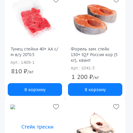
Тунец стейки 40+ АА с/
Форель зам. стейк
м в/у 20*0.5
130+ IQF Россия кор (5
кг), квант
Арт.: 1408-1
Арт.: 1041-3
810
₽
/кг
1 200
₽
/кг
В корзину
В корзину