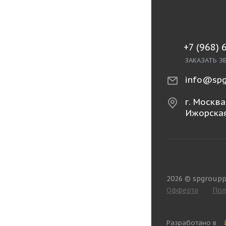
+7 (968) 
ЗАКАЗАТЬ З
info@spg
г. Москва,
Ижорская
2026 © spgroupp
Офферта
Пол
Разработано в