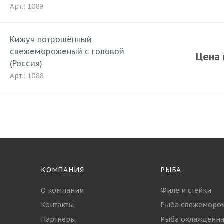
Арт.: 1089
Кижуч потрошённый
свежемороженый с головой
Цена 
(Россия)
Арт.: 1088
КОМПАНИЯ
РЫБА
О компании
Филе и стейки
Контакты
Рыба свежеморо
Партнеры
Рыба охлаждённа