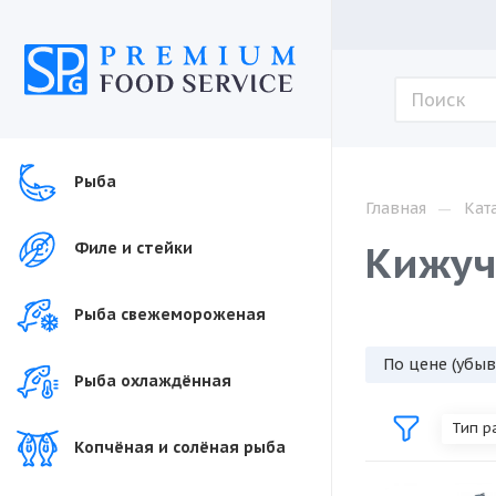
Рыба
—
Главная
Кат
Кижуч
Филе и стейки
Рыба свежемороженая
По цене (убы
Рыба охлаждённая
Тип р
Копчёная и солёная рыба