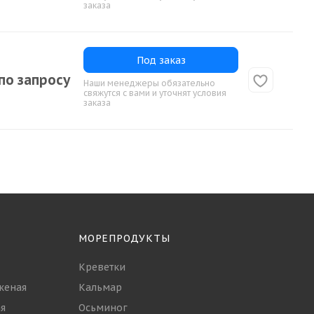
заказа
Под заказ
по запросу
Наши менеджеры обязательно
свяжутся с вами и уточнят условия
заказа
МОРЕПРОДУКТЫ
Креветки
женая
Кальмар
я
Осьминог