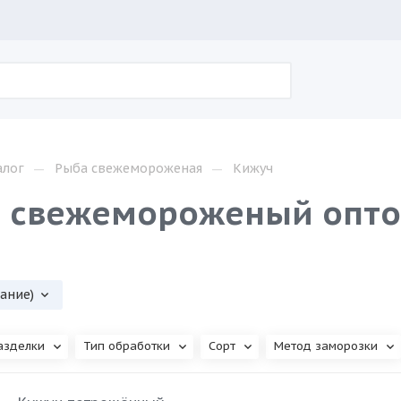
—
—
алог
Рыба свежемороженая
Кижуч
 свежемороженый опто
вание)
азделки
Тип обработки
Сорт
Метод заморозки