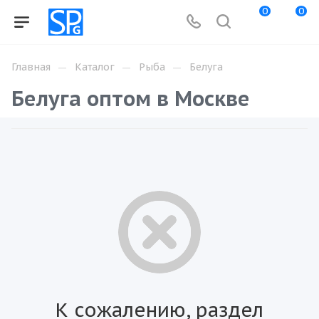
0
0
—
—
—
Главная
Каталог
Рыба
Белуга
Белуга оптом в Москве
К сожалению, раздел