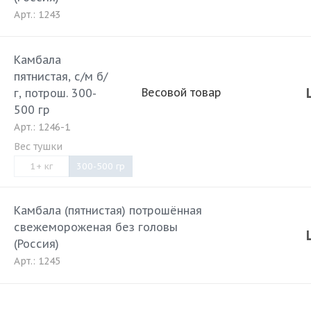
Арт.: 1243
Камбала
пятнистая, с/м б/
Весовой товар
г, потрош. 300-
500 гр
Арт.: 1246-1
Вес тушки
1+ кг
300-500 гр
Камбала (пятнистая) потрошённая
свежемороженая без головы
(Россия)
Арт.: 1245