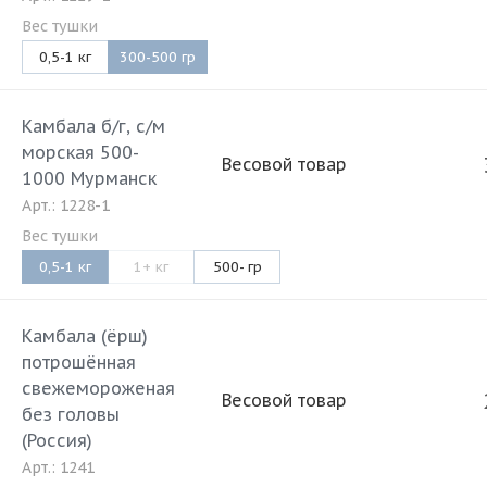
Вес тушки
0,5-1 кг
300-500 гр
Камбала б/г, с/м
морская 500-
Весовой товар
1000 Мурманск
Арт.: 1228-1
Вес тушки
0,5-1 кг
1+ кг
500- гр
Камбала (ёрш)
потрошённая
свежемороженая
Весовой товар
без головы
(Россия)
Арт.: 1241