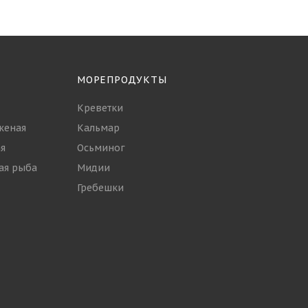
МОРЕПРОДУКТЫ
Креветки
женая
Кальмар
я
Осьминог
ая рыба
Мидии
Гребешки