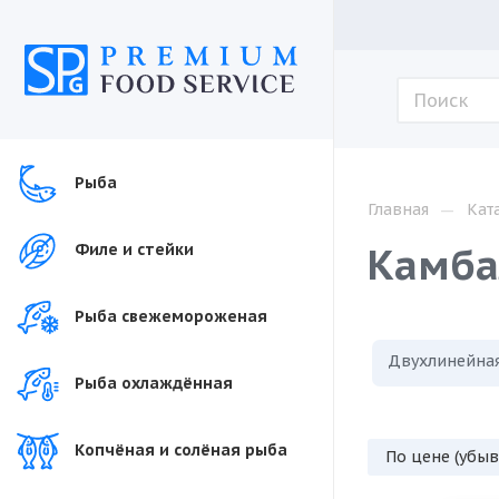
Рыба
—
Главная
Кат
Камба
Филе и стейки
Рыба свежемороженая
Двухлинейна
Рыба охлаждённая
Копчёная и солёная рыба
По цене (убы