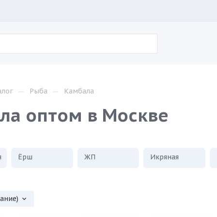
—
—
алог
Рыба
Камбала
ла оптом в Москве
я
Ёрш
ЖП
Икряная
вание)