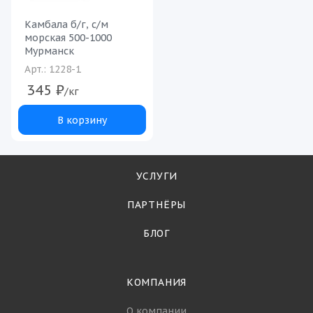
Камбала б/г, с/м
морская 500-1000
Мурманск
Арт.: 1228-1
345
₽
/кг
В корзину
УСЛУГИ
ПАРТНЁРЫ
БЛОГ
КОМПАНИЯ
О компании