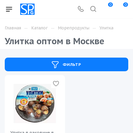
0
0
—
—
—
Главная
Каталог
Морепродукты
Улитка
Улитка оптом в Москве
ФИЛЬТР
Улитка в раковине в