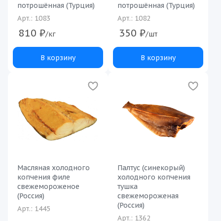
потрошённая (Турция)
потрошённая (Турция)
Арт.: 1083
Арт.: 1082
810
₽
350
₽
/кг
/шт
В корзину
В корзину
Масляная холодного
Палтус (синекорый)
копчения филе
холодного копчения
свежемороженое
тушка
(Россия)
свежемороженая
(Россия)
Арт.: 1445
Арт.: 1362