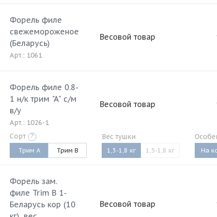
Форель филе
свежемороженое
Весовой товар
(Беларусь)
Арт.: 1061
Форель филе 0.8-
1 н/к трим "A" с/м
Весовой товар
в/у
Арт.: 1026-1
Сорт
?
Вес тушки
Особе
Трим А
Трим B
1,3-1,8 кг
1,5-1,8 кг
На к
Форель зам.
филе Trim В 1-
Весовой товар
Беларусь кор (10
кг), вес