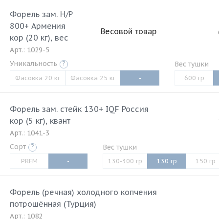
Форель зам. Н/Р
800+ Армения
Весовой товар
кор (20 кг), вес
Арт.: 1029-5
Уникальность
?
Вес тушки
Фасовка 20 кг
Фасовка 25 кг
-
600 гр
Форель зам. стейк 130+ IQF Россия
кор (5 кг), квант
Арт.: 1041-3
Сорт
?
Вес тушки
PREM
-
130-300 гр
130 гр
150 гр
Форель (речная) холодного копчения
потрошённая (Турция)
Арт.: 1082