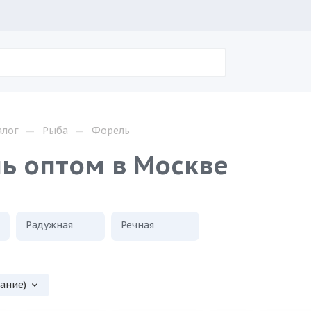
—
—
алог
Рыба
Форель
ь оптом в Москве
Радужная
Речная
вание)