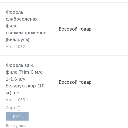
Форель
слабосолёная
филе
Весовой товар
свежемороженое
(Беларусь)
Арт.: 1062
Форель зам.
филе Trim C м/с
1-1,6 в/у
Весовой товар
Беларусь кор (10
кг), вес
Арт.: 1065-1
Сорт
?
Трим C
Вес тушки