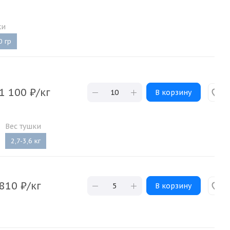
ки
0 гр
1 100
₽
/кг
В корзину
Вес тушки
2,7-3,6 кг
810
₽
/кг
В корзину