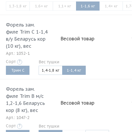
1,3-1,8 кг
1,6+ кг
1,1+ кг
1-1,6 кг
1,4+ кг
1,7
Форель зам.
филе Trim C 1-1,4
Весовой товар
в/у Беларусь кор
(10 кг), вес
Арт.: 1052-1
Сорт
?
Вес тушки
Трим C
1,4-1,8 кг
1-1,4 кг
Форель зам.
филе Trim B м/с
Весовой товар
1,2-1,6 Беларусь
кор (8 кг), вес
Арт.: 1047-2
Сорт
?
Вес тушки