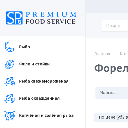
Рыба
—
Главная
Кат
Форел
Филе и стейки
Рыба свежемороженая
Морская
Рыба охлаждённая
Копчёная и солёная рыба
По цене (убы