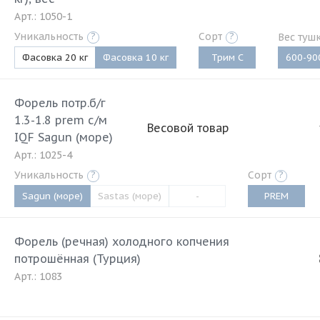
Арт.: 1050-1
Уникальность
?
Сорт
?
Вес туш
Фасовка 20 кг
Фасовка 10 кг
Трим C
600-90
Форель потр.б/г
1.3-1.8 prem с/м
Весовой товар
IQF Sagun (море)
Арт.: 1025-4
Уникальность
?
Сорт
?
Sagun (море)
Sastas (море)
-
PREM
Форель (речная) холодного копчения
потрошённая (Турция)
Арт.: 1083