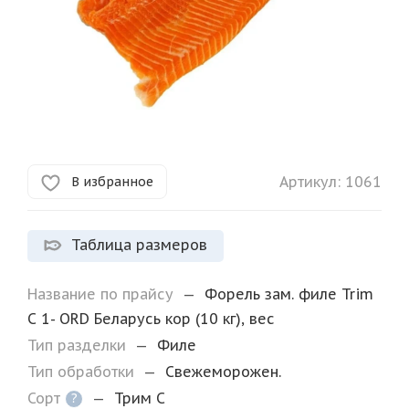
Артикул:
1061
В избранное
Таблица размеров
Название по прайсу
—
Форель зам. филе Trim
С 1- ORD Беларусь кор (10 кг), вес
Тип разделки
—
Филе
Тип обработки
—
Свежеморожен.
Сорт
—
Трим C
?