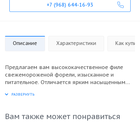
+7 (968) 644-16-93
Описание
Характеристики
Как купит
Предлагаем вам высококачественное филе
свежемороженой форели, изысканное и
питательное. Отличается ярким насыщенным
вкусом и нежной текстурой, что идеально
подходит как для ресторанного меню, так и для
retail. Удобная упаковка по 10 кг гарантирует
простоту хранения и транспортировки.
Вам также может понравиться
Благодаря строгим нормам качества и
экологически чистому производству, филе
форели станет отличным выбором для оптовых