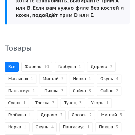
хотите сэкономить, выбирайте трим А
или В. Если вам нужно филе без костей и
кожи, подойдёт трим D или Е.
Товары
Все
Форель
10
Горбуша
1
Дорадо
2
Масляная
1
Минтай
5
Нерка
1
Окунь
4
Пангасиус
1
Пикша
3
Сайда
3
Сибас
2
Судак
1
Треска
3
Тунец
3
Угорь
1
Горбуша
1
Дорадо
2
Лосось
2
Минтай
5
Нерка
1
Окунь
4
Пангасиус
1
Пикша
3