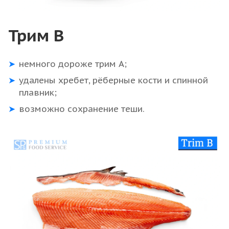
Трим В
немного дороже трим А;
удалены хребет, рёберные кости и спинной
плавник;
возможно сохранение теши.