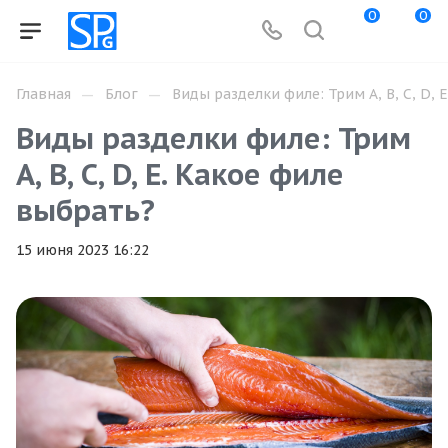
0
0
—
—
Главная
Блог
Виды разделки филе: Трим A, B, C, D, 
Виды разделки филе: Трим
A, B, C, D, E. Какое филе
выбрать?
15 июня 2023 16:22