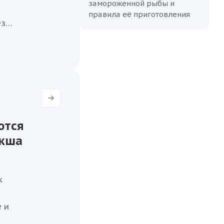
замороженной рыбы и
правила её приготовления
ез
ается
ва и
ае.
ются
икша
к
 и