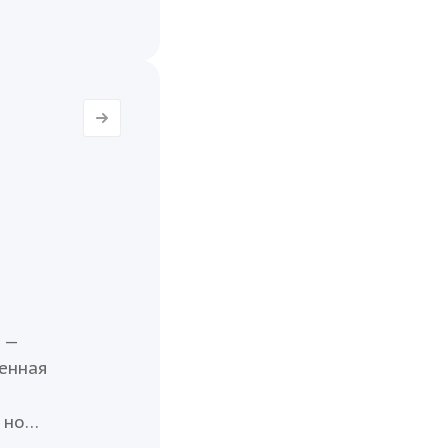
 дыма
В
в ООО
 —
енная
 но