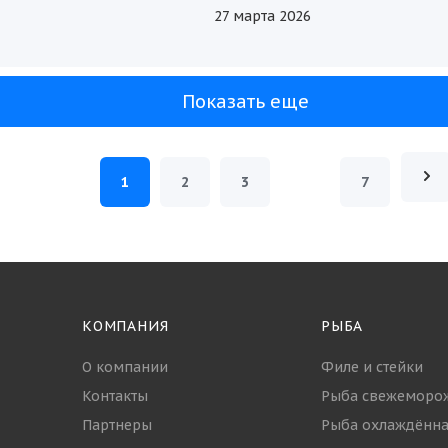
как быть столовым, бистро
27 марта 2026
кафе с проходимостью в с
человек за смену? В таких
заведениях на первый пла
Показать еще
выходят скорость отдачи 
стр...
1
2
3
7
КОМПАНИЯ
РЫБА
О компании
Филе и стейки
Контакты
Рыба свежеморо
Партнеры
Рыба охлаждённа