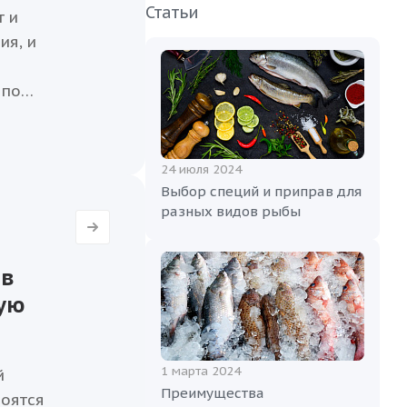
Статьи
т и
ия, и
 по
кой
брать
о или
24 июля 2024
Выбор специй и приправ для
разных видов рыбы
 в
ую
1 марта 2024
й
Преимущества
боятся