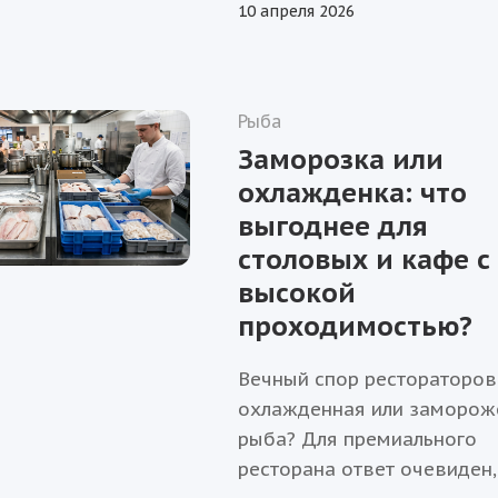
10 апреля 2026
вкуса, текстуры и аромата
в массовом сегменте
практически невозможно. 
новой статье от эксперто
Рыба
«СП Групп» мы р...
Заморозка или
охлажденка: что
выгоднее для
столовых и кафе с
высокой
проходимостью?
Вечный спор рестораторов
охлажденная или заморож
рыба? Для премиального
ресторана ответ очевиден,