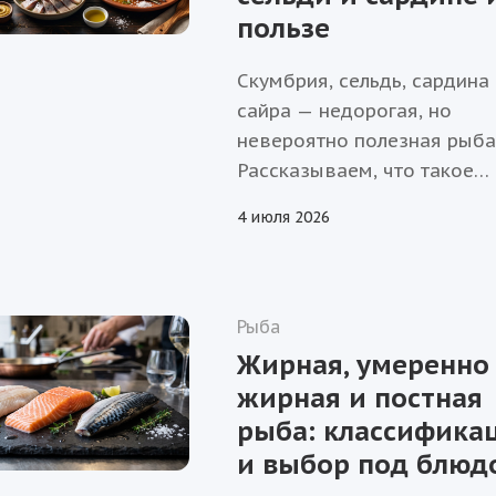
пользе
Скумбрия, сельдь, сардина 
сайра — недорогая, но
невероятно полезная рыба
Рассказываем, что такое
пелагические виды, чем он
4 июля 2026
ценны для здоровья и как
выбрать качественную рыб
покупке.
Рыба
Жирная, умеренно
жирная и постная
рыба: классифика
и выбор под блюд