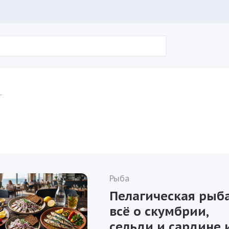
г
Рыба
Пелагическая рыба
всё о скумбрии,
сельди и сардине 