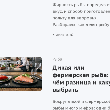
Жирность рыбы определяе
вкус, и способ приготовлен
пользу для здоровья.
Разбираем, как делят рыбу
жирности, какие виды к ка
3 июля 2026
группе относятся и как вы
рыбу под конкретное блюд
диету.
Рыба
Дикая или
фермерская рыба:
чём разница и как
выбрать
Вокруг дикой и фермерско
рыбы много мифов: одни 