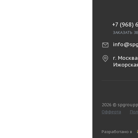
+7 (968) 
ЗАКАЗАТЬ З
info@spg
г. Москва,
Ижорская
2026 © spgroupp
Офферта
Пол
Разработано в