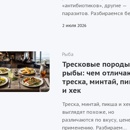
«антибиотиков», другие —
паразитов. Разбираемся б
эмоций, чем реально отлич
2 июля 2026
аквакультура от дикого уло
что выбрать в каждом случ
Рыба
Тресковые породы
рыбы: чем отлича
треска, минтай, п
и хек
Треска, минтай, пикша и хе
выглядят похоже, но
различаются по вкусу, цене
применению. Разбираем