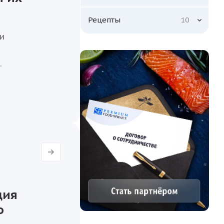
Рецепты
10
и
.
и
у при
ция
о