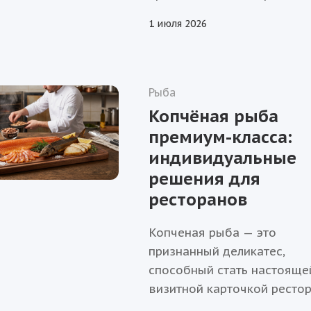
особенности каждого вид
1 июля 2026
белой рыбы, чтобы вы вы
осознанно — и для дома, и
меню.
Рыба
Копчёная рыба
премиум-класса:
индивидуальные
решения для
ресторанов
Копченая рыба — это
признанный деликатес,
способный стать настояще
визитной карточкой рестор
Однако найти идеальный б