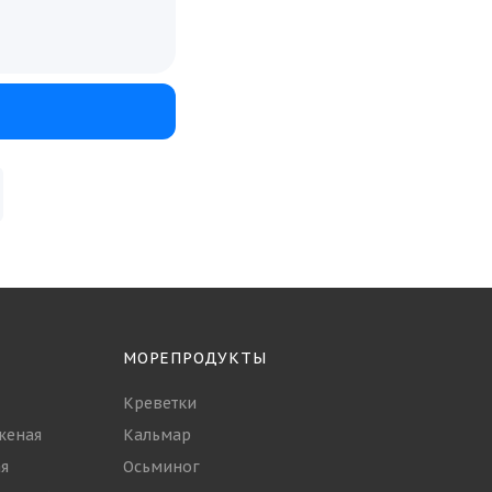
 и
отни
н
блюд,
МОРЕПРОДУКТЫ
Креветки
женая
Кальмар
я
Осьминог