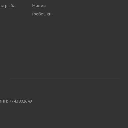
ая рыба
Мидии
Гребешки
ИНН: 7743802649