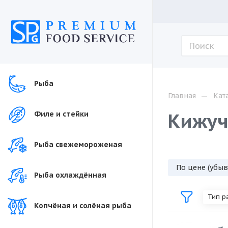
Рыба
—
Главная
Кат
Кижуч
Филе и стейки
Рыба свежемороженая
По цене (убы
Рыба охлаждённая
Тип р
Копчёная и солёная рыба