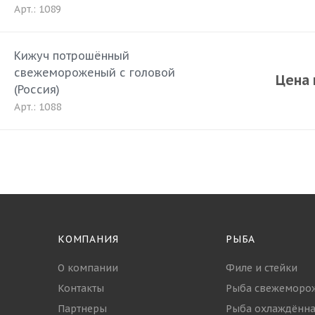
Арт.: 1089
Кижуч потрошённый
свежемороженый с головой
Цена 
(Россия)
Арт.: 1088
КОМПАНИЯ
РЫБА
О компании
Филе и стейки
Контакты
Рыба свежеморо
Партнеры
Рыба охлаждённа