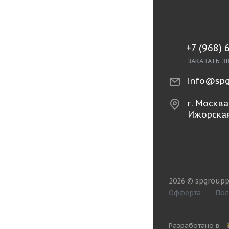
+7 (968) 
ЗАКАЗАТЬ З
info@spg
г. Москва,
Ижорская
2026 © spgroupp
Офферта
Пол
Разработано в