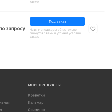
заказа
Под заказ
по запросу
Наши менеджеры обязательно
свяжутся с вами и уточнят условия
заказа
МОРЕПРОДУКТЫ
Креветки
женая
Кальмар
я
Осьминог