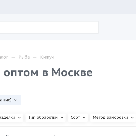
—
—
алог
Рыба
Кижуч
 оптом в Москве
вание)
азделки
Тип обработки
Сорт
Метод заморозки