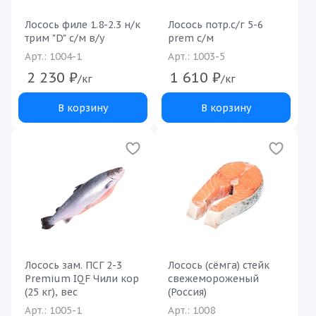
Лосось филе 1.8-2.3 н/к
Лосось потр.с/г 5-6
трим "D" с/м в/у
prem с/м
Арт.: 1004-1
Арт.: 1003-5
2 230
₽
1 610
₽
/кг
/кг
В корзину
В корзину
Лосось зам. ПСГ 2-3
Лосось (сёмга) стейк
Premium IQF Чили кор
свежемороженый
(25 кг), вес
(Россия)
Арт.: 1005-1
Арт.: 1008