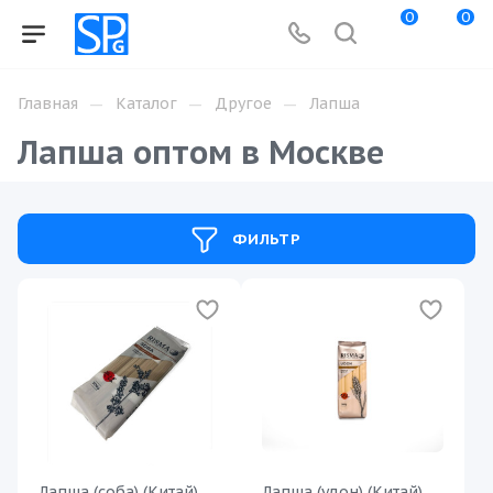
0
0
—
—
—
Главная
Каталог
Другое
Лапша
Лапша оптом в Москве
ФИЛЬТР
Лапша (соба) (Китай)
Лапша (удон) (Китай)