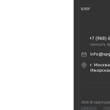
БЛОГ
+7 (968) 
ЗАКАЗАТЬ З
info@spg
г. Москва,
Ижорская
2026 © spgroupp
Офферта
Пол