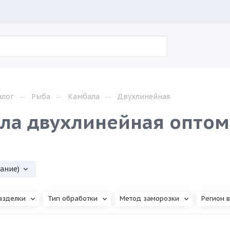
—
—
—
алог
Рыба
Камбала
Двухлинейная
ла двухлинейная оптом
вание)
азделки
Тип обработки
Метод заморозки
Регион 