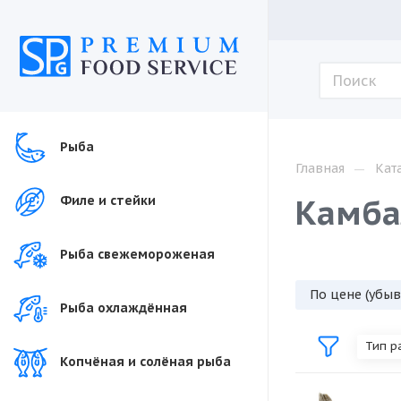
Рыба
—
Главная
Кат
Камба
Филе и стейки
Рыба свежемороженая
По цене (убы
Рыба охлаждённая
Тип р
Копчёная и солёная рыба