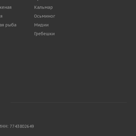
женая
Кальмар
я
Осьминог
ая рыба
Мидии
Гребешки
ИНН: 7743802649