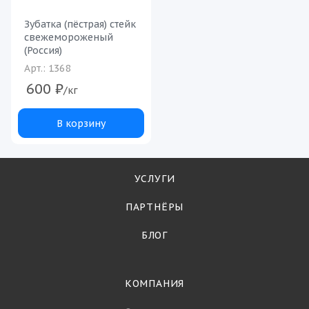
Зубатка (пёстрая) стейк
свежемороженый
(Россия)
Арт.: 1368
600
₽
/кг
В корзину
УСЛУГИ
ПАРТНЁРЫ
БЛОГ
КОМПАНИЯ