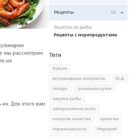
Рецепты
10
Рецепты из рыбы
Рецепты с морепродуктами
кулинарии
ье мы рассмотрим
Теги
по их
бульон
ветеринарные документы
ВСД
глазурь
домашняя кухня
закупка рыбы
их. Для этого вам
замороженная рыба
контроль качества
креветки
маржинальность
Меркурий