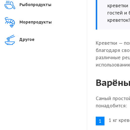
Рыбопродукты
креветки
гостей и
креветок!
Морепродукты
Другое
Креветки — по
благодаря сво
различные рец
использованию
Варёны
Самый простой
понадобится:
1 кг крев