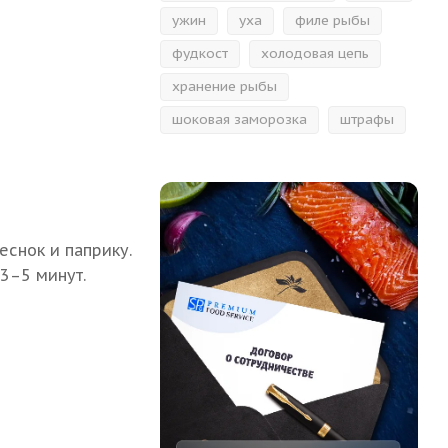
ужин
уха
филе рыбы
фудкост
холодовая цепь
хранение рыбы
шоковая заморозка
штрафы
еснок и паприку.
3–5 минут.