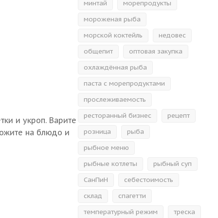
минтай
морепродукты
мороженая рыба
морской коктейль
недовес
общепит
оптовая закупка
охлаждённая рыба
паста с морепродуктами
прослеживаемость
ресторанный бизнес
рецепт
тки и укроп. Варите
розница
рыба
ложите на блюдо и
рыбное меню
рыбные котлеты
рыбный суп
СанПиН
себестоимость
склад
спагетти
температурный режим
треска