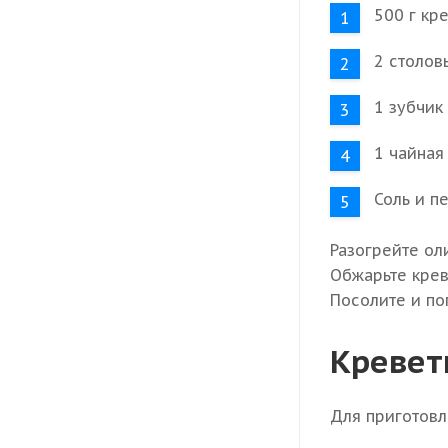
500 г кре
2 столов
1 зубчик
1 чайная
Соль и п
Разогрейте ол
Обжарьте крев
Посолите и по
Кревет
Для приготовл