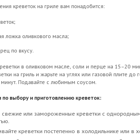
ения креветок на гриле вам понадобится:
веток;
ая ложка оливкового масла;
ерец по вкусу.
реветки в оливковом масле, соли и перце на 15–20 мин
тки на гриль и жарьте на углях или газовой плите до г
минут. Подавайте с любимым соусом.
 по выбору и приготовлению креветок:
 свежие или замороженные креветки с однородным
тью.
айте креветки постепенно в холодильнике или в х