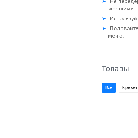
Не передер
жёсткими.
Используйт
Подавайте 
меню.
Товары
Все
Кревет