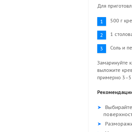
Для приготовл
500 г кре
1 столов
Соль и п
Замаринуйте к
выложите креве
примерно 3–5 
Рекомендации
Выбирайте
поверхнос
Разморажив