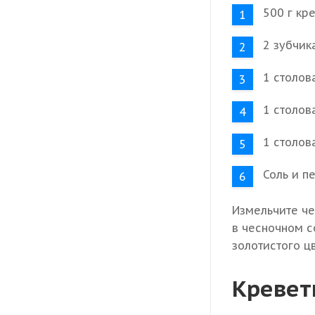
500 г кре
2 зубчик
1 столов
1 столов
1 столов
Соль и п
Измельчите че
в чесночном с
золотистого ц
Кревет