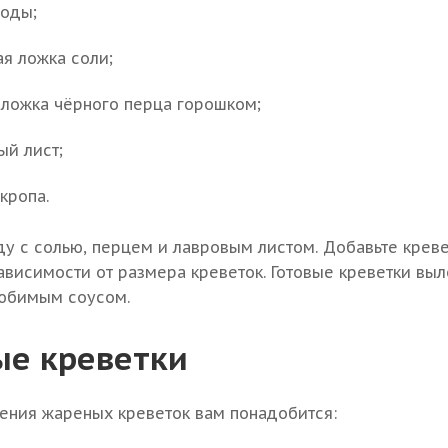
воды;
ая ложка соли;
 ложка чёрного перца горошком;
ый лист;
кропа.
ду с солью, перцем и лавровым листом. Добавьте креве
зависимости от размера креветок. Готовые креветки вы
любимым соусом.
е креветки
ения жареных креветок вам понадобится: