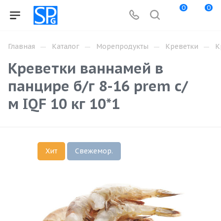
0
0
—
—
—
—
Главная
Каталог
Морепродукты
Креветки
К
Креветки ваннамей в
панцире б/г 8-16 prem с/
м IQF 10 кг 10*1
Хит
Свежемор.