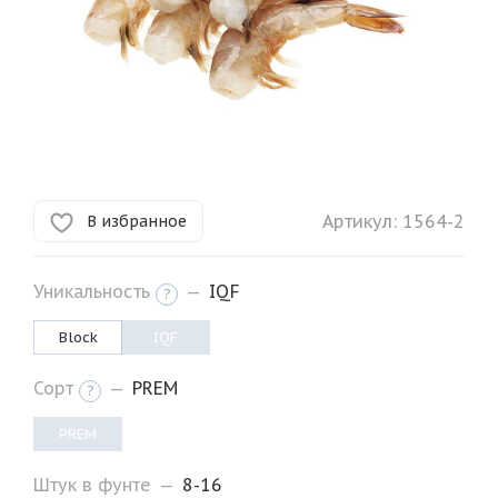
Артикул:
1564-2
В избранное
Уникальность
—
IQF
?
Block
IQF
Сорт
—
PREM
?
PREM
Штук в фунте
—
8-16