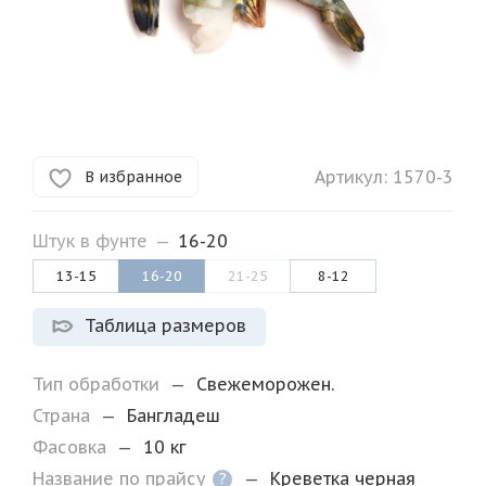
Артикул:
1570-3
В избранное
Штук в фунте
—
16-20
13-15
16-20
21-25
8-12
Таблица размеров
Тип обработки
—
Свежеморожен.
Страна
—
Бангладеш
Фасовка
—
10 кг
Название по прайсу
—
Креветка черная
?