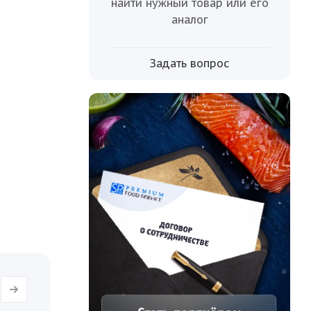
то
найти нужный товар или его
 выбор
аналог
оим
нарии с
Задать вопрос