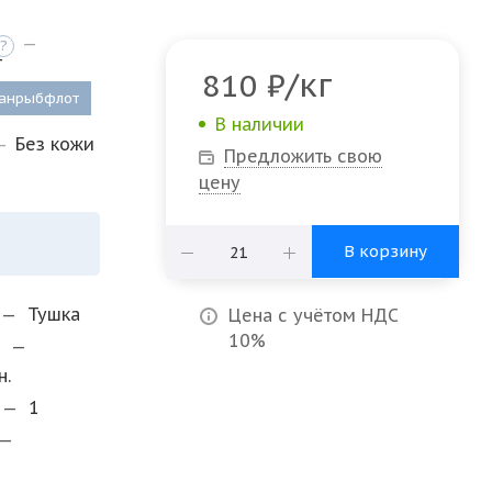
—
?
т
/кг
810
₽
анрыбфлот
В наличии
—
Без кожи
Предложить свою
цену
В корзину
—
Тушка
Цена с учётом НДС
10%
и
—
н.
—
1
—