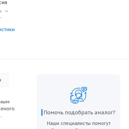
сия
ль
—
т
истики
а
чным
женого
Помочь подобрать аналог?
.
Наши специалисты помогут