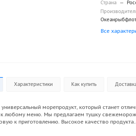
Страна
—
Рос
Производите
Океанрыбфло
Все характер
Характеристики
Как купить
Доставк
о универсальный морепродукт, который станет отли
 к любому меню. Мы предлагаем тушку свежеморо
товую к приготовлению. Высокое качество продукта
отличные вкусовые качества и насыщенность белком