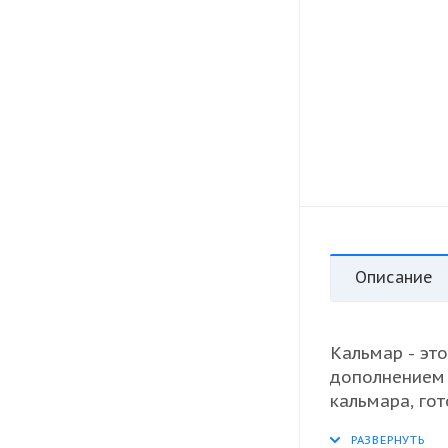
Описание
Кальмар - эт
дополнением
кальмара, го
гарантирует 