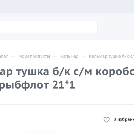
—
—
—
алог
Морепродукты
Кальмар
Кальмар тушка б/к с
ар тушка б/к с/м коробо
рыбфлот 21*1
В избран