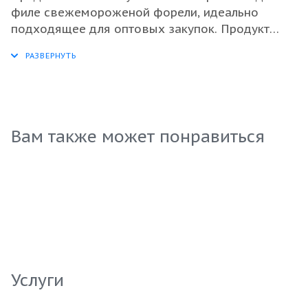
филе свежемороженой форели, идеально
подходящее для оптовых закупок. Продукт
обладает отличным вкусом и текстурой, что
делает его отличным выбором для ресторанов
и торговых сетей. Филе удобно использовать в
различных кулинарных рецептах, благодаря
своей универсальности и высокой питательной
ценности. Упакованное в контрольной упаковке,
Вам также может понравиться
данное филе позволяет сохранить все
питательные вещества и ароматы. Выбирайте
филе, которое добавит изысканности вашим
блюдам и удовлетворит самых взыскательных
клиентов.
Услуги