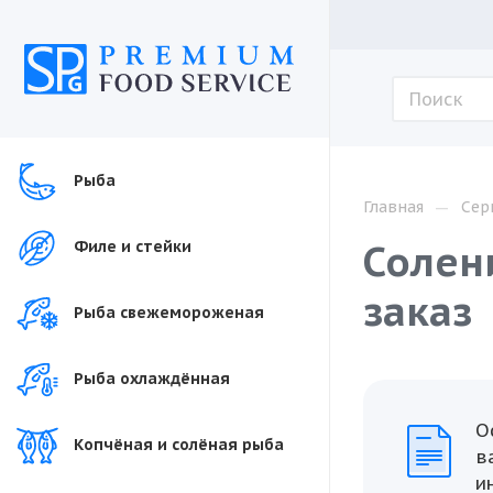
Рыба
—
Главная
Сер
Солен
Филе и стейки
заказ
Рыба свежемороженая
Рыба охлаждённая
О
Копчёная и солёная рыба
в
и