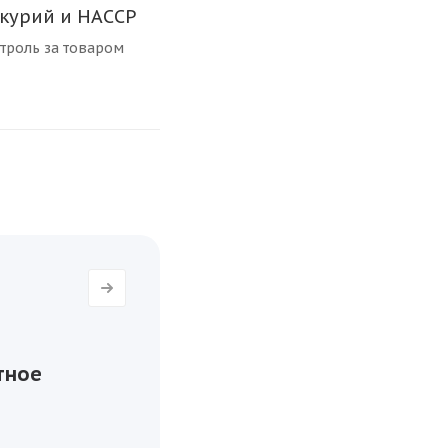
курий и HACCP
троль за товаром
тное