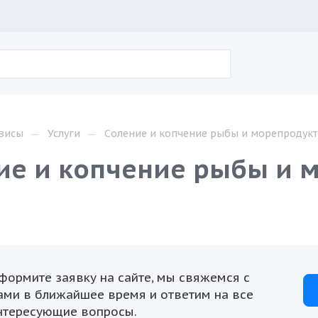
—
—
висы
Услуги
Соление и копчение рыбы и морепродукт
ие и копчение рыбы и 
формите заявку на сайте, мы свяжемся с
ами в ближайшее время и ответим на все
нтересующие вопросы.