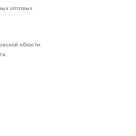
ных оптовых
овской области.
та.