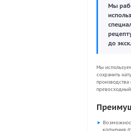
Мы раб
исполь
специа
рецепту
до экс
Мы используе
сохранить нат
производства 
превосходный 
Преимущ
Возможност
копчения (