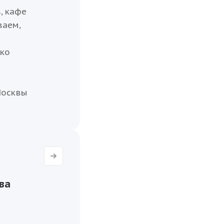
, кафе
ваем,
,
ько
Москвы
ва