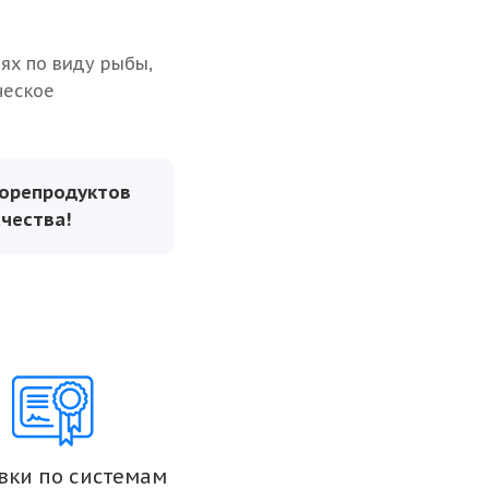
ях по виду рыбы,
ческое
морепродуктов
ачества!
вки по системам