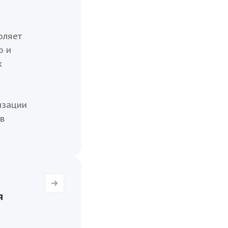
оляет
о и
х
изации
 в
я