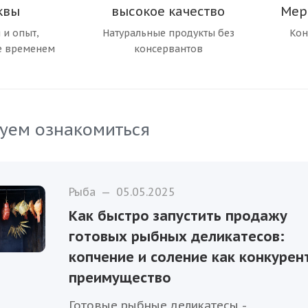
квы
высокое качество
Мер
 и опыт,
Натуральные продукты без
Кон
е временем
консервантов
уем ознакомиться
Рыба
—
05.05.2025
Как быстро запустить продажу
готовых рыбных деликатесов:
копчение и соление как конкурен
преимущество
Готовые рыбные деликатесы -