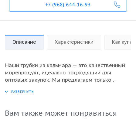
+7 (968) 644-16-93
Описание
Характеристики
Как купит
Наши трубки из кальмара — это качественный
морепродукт, идеально подходящий для
оптовых закупок. Мы предлагаем только
свежемороженое сырье, что гарантирует
отличный вкус и высокую питательную
ценность. Эти трубки станут отличной основой
для приготовления разнообразных блюд,
Вам также может понравиться
включая салаты и закуски. Благодаря своей
текстуре и способности впитывать ароматы,
они подойдут для различных кулинарных