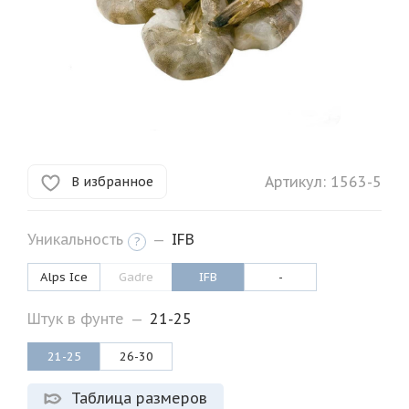
Артикул:
1563-5
В избранное
Уникальность
—
IFB
?
Alps Ice
Gadre
IFB
-
Штук в фунте
—
21-25
21-25
26-30
Таблица размеров