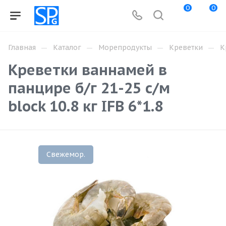
0
0
—
—
—
—
Главная
Каталог
Морепродукты
Креветки
К
Креветки ваннамей в
панцире б/г 21-25 с/м
block 10.8 кг IFB 6*1.8
Свежемор.