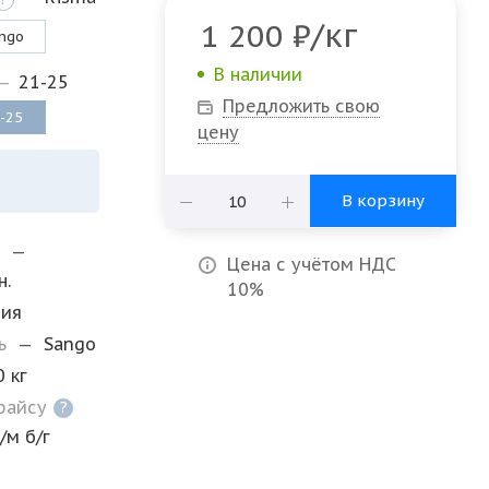
/кг
1 200
₽
ngo
В наличии
—
21-25
Предложить свою
-25
цену
В корзину
и
—
Цена с учётом НДС
н.
10%
дия
ль
—
Sango
0 кг
прайсу
?
/м б/г