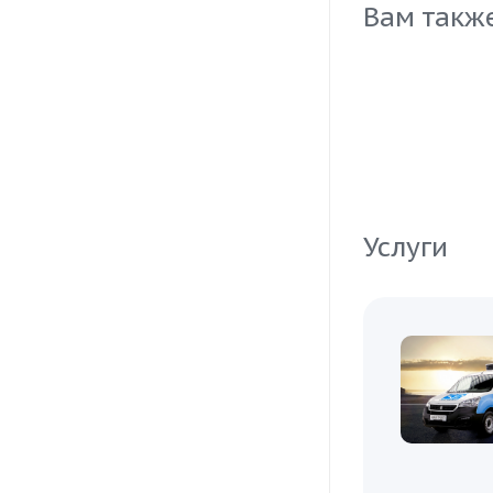
отменном кач
Вам такж
Услуги