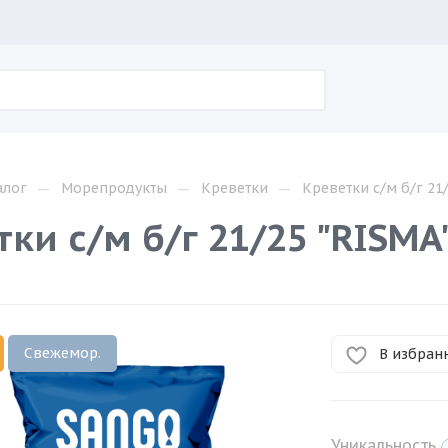
—
—
—
алог
Морепродукты
Креветки
Креветки с/м б/г 21
ки с/м б/г 21/25 "RISMA
Свежемор.
В избран
Уникальность