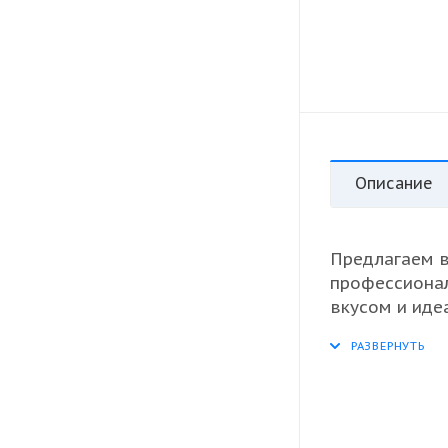
Описание
Предлагаем в
профессиона
вкусом и иде
для разнообр
качестве изы
решениях. Он
свои натурал
ресторанного