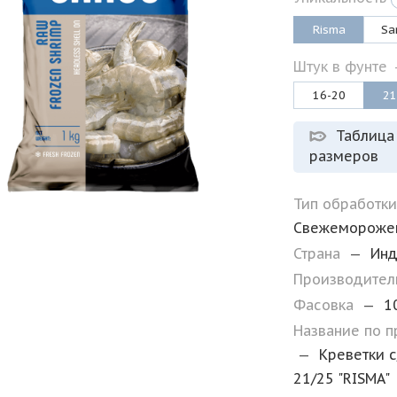
Risma
Sa
Штук в фунте
16-20
21
Таблица
размеров
Тип обработк
Свежемороже
Страна
—
Ин
Производите
Фасовка
—
1
Название по 
—
Креветки с
21/25 "RISMA"