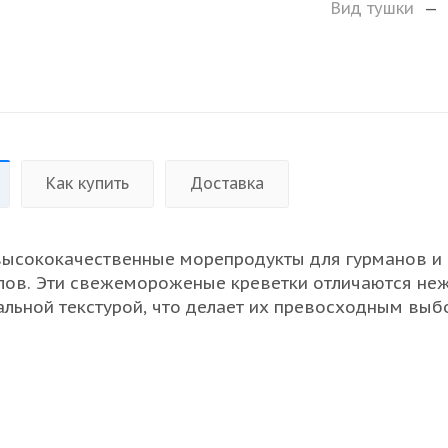
Вид тушки
—
Как купить
Доставка
ысококачественные морепродукты для гурманов и
лов. Эти свежемороженые креветки отличаются не
альной текстурой, что делает их превосходным вы
азных блюд. Размер 21/25 позволяет использовать 
сканной закуски, а также в более объемных кулина
и легко поддаются термообработке, сохраняя при 
ьные свойства и ароматы. Предназначены как для
 обслуживания, так и для оптовых поставок. Убедит