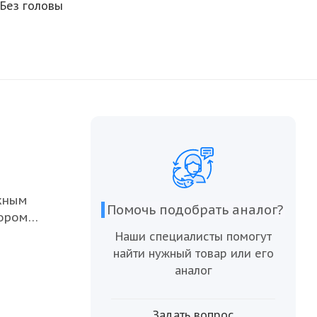
Без головы
жным
Помочь подобрать аналог?
бором
их в
Наши специалисты помогут
рных
найти нужный товар или его
этом
аналог
есь в их
Задать вопрос