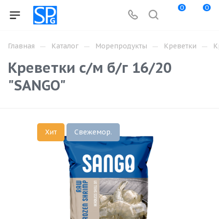
0
0
—
—
—
—
Главная
Каталог
Морепродукты
Креветки
К
Креветки с/м б/г 16/20
"SANGO"
Хит
Свежемор.