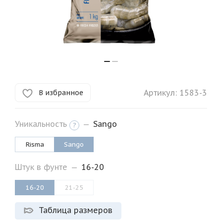
Артикул:
1583-3
В избранное
Уникальность
—
Sango
?
Risma
Sango
Штук в фунте
—
16-20
16-20
21-25
Таблица размеров