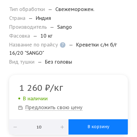
Тип обработки
—
Свежеморожен.
Страна
—
Индия
Производитель
—
Sango
Фасовка
—
10 кг
Название по прайсу
—
Креветки с/м б/г
?
16/20 "SANGO"
Вид тушки
—
Без головы
/кг
1 260
₽
В наличии
Предложить свою цену
В корзину