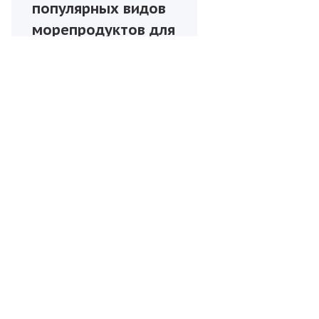
популярных видов
морепродуктов для
оптовой покупки в
России
УСЛУГИ
ПАРТНЁРЫ
БЛОГ
КОМПАНИЯ
О компании