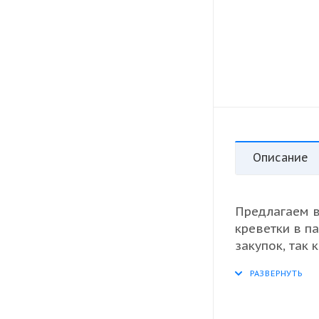
Описание
Предлагаем 
креветки в п
закупок, так
сохранили вс
отличным выб
в различных 
блюд. Удобна