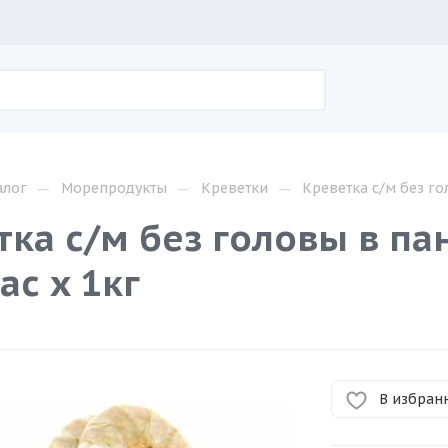
—
—
—
алог
Морепродукты
Креветки
Креветка с/м без го
тка с/м без головы в п
ас х 1кг
В избран