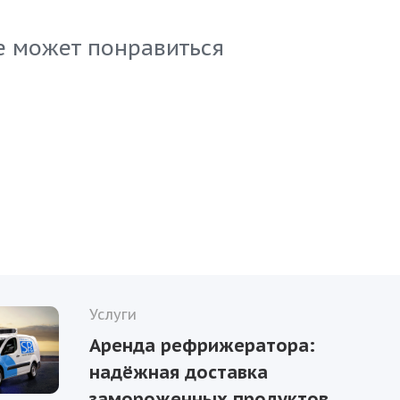
количество, а также сохраняет свежесть и вкус про
 о вашем бизнесе, предлагая клиентам только лучш
е может понравиться
Услуги
Аренда рефрижератора:
надёжная доставка
замороженных продуктов