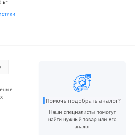
0 кг
истики
а
женые
ых
Помочь подобрать аналог?
 их
Наши специалисты помогут
льзовать
найти нужный товар или его
рячих
аналог