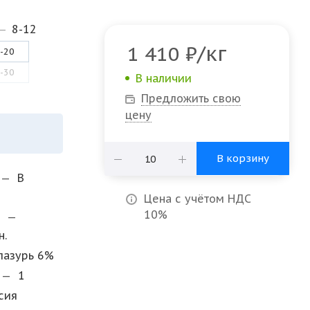
—
8-12
/кг
1 410
₽
-20
-30
В наличии
Предложить свою
цену
В корзину
—
В
Цена с учётом НДС
10%
и
—
н.
лазурь 6%
—
1
сия