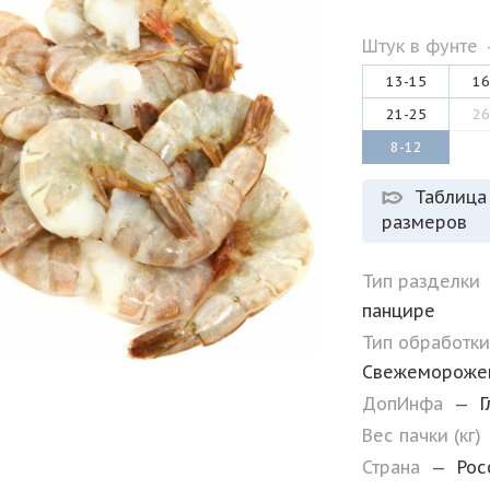
Штук в фунте
13-15
16
21-25
26
8-12
Таблица
размеров
Тип разделки
панцире
Тип обработк
Свежемороже
ДопИнфа
—
Г
Вес пачки (кг)
Страна
—
Рос