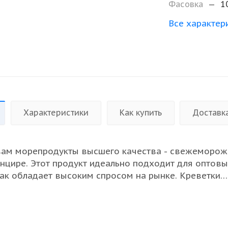
Фасовка
—
1
Все характер
Характеристики
Как купить
Доставк
вам морепродукты высшего качества - свежеморо
анцире. Этот продукт идеально подходит для оптов
 как обладает высоким спросом на рынке. Креветки
е свои природные питательные свойства, что делает
ором для ресторанов и магазинов. Их можно испо
кулинарных решениях: от изысканных салатов до го
я упаковка по 1 кг позволяет легко рассчитывать