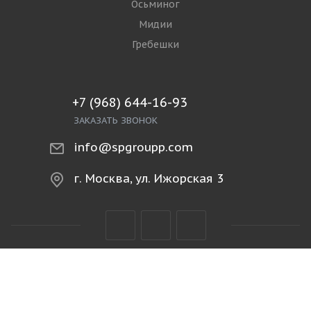
РЫБА
Филе и стейки
Рыба свежемороженая
Рыба охлаждённая
Копчёная и солёная рыба
Рыбопродукты
МОРЕПРОДУКТЫ
Креветки
Кальмар
Осьминог
Мидии
Гребешки