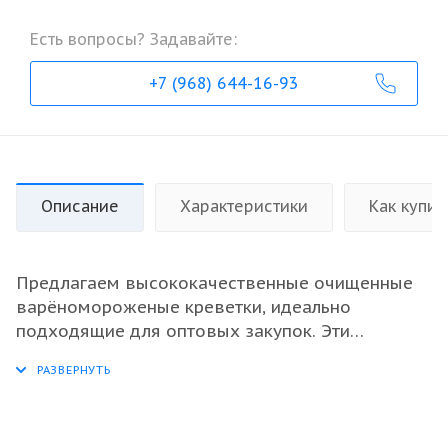
Есть вопросы? Задавайте:
+7 (968) 644-16-93
Описание
Характеристики
Как купит
Предлагаем высококачественные очищенные
варёномороженые креветки, идеально
подходящие для оптовых закупок. Эти
морепродукты, сочетая в себе нежный вкус и
насыщенный аромат моря, отлично подойдут
для ресторанов, кафе и предприятий
общественного питания. Благодаря размеру