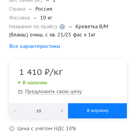
Вес пачки (кг)
—
1
Страна
—
Россия
Фасовка
—
10 кг
Название по прайсу
—
Креветка В/М
?
(бланш.) очищ. с хв. 21/25 фас х 1кг
Все характеристики
/кг
1 410
₽
В наличии
Предложить свою цену
В корзину
Цена с учётом НДС 10%