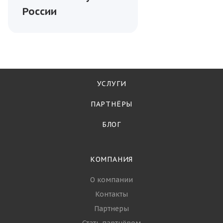
включить в рацион
Морепродукты
—
26.06.2025
Топ-5 самых
популярных видов
морепродуктов для
оптовой покупки в
России