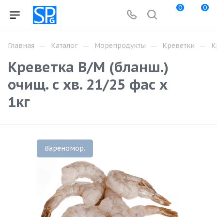
0
0
—
—
—
—
Главная
Каталог
Морепродукты
Креветки
К
Креветка В/М (бланш.)
очищ. с хв. 21/25 фас х
1кг
Варёномор.