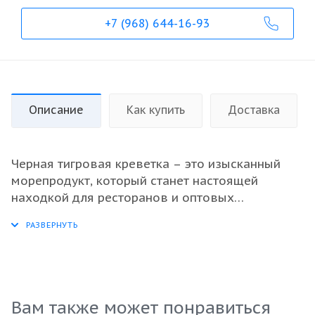
+7 (968) 644-16-93
Описание
Как купить
Доставка
Черная тигровая креветка – это изысканный
морепродукт, который станет настоящей
находкой для ресторанов и оптовых
покупателей. Свежемороженые креветки 16/20
обладают великолепным вкусом и текстурой,
что делает их идеальными для разнообразных
кулинарных экспериментов. Они прекрасно
подходят для приготовления как горячих, так и
холодных блюд: салатов, паст, рагу или как
Вам также может понравиться