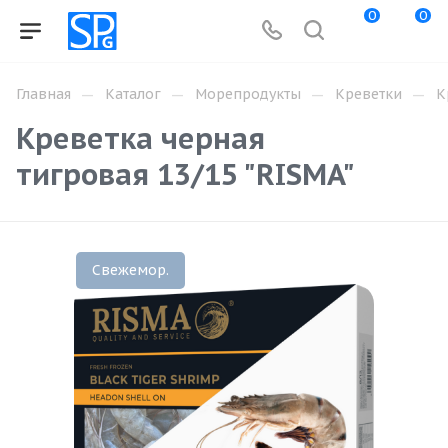
0
0
—
—
—
—
Главная
Каталог
Морепродукты
Креветки
К
Креветка черная
тигровая 13/15 "RISMA"
Свежемор.