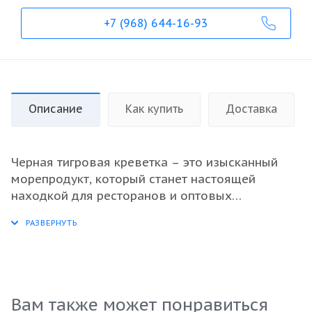
+7 (968) 644-16-93
Описание
Как купить
Доставка
Черная тигровая креветка – это изысканный
морепродукт, который станет настоящей
находкой для ресторанов и оптовых
покупателей. Свежемороженые креветки 16/20
обладают великолепным вкусом и текстурой,
что делает их идеальными для разнообразных
кулинарных экспериментов. Они прекрасно
подходят для приготовления как горячих, так и
холодных блюд: салатов, паст, рагу или как
Вам также может понравиться