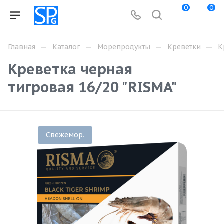
0
0
—
—
—
—
Главная
Каталог
Морепродукты
Креветки
К
Креветка черная
тигровая 16/20 "RISMA"
Свежемор.