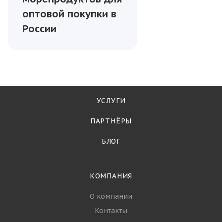
—
21.06.2025
Чем полезны
морские гребешки
и почему их стоит
включить в рацион
Морепродукты
—
26.06.2025
Топ-5 самых
популярных видов
морепродуктов для
оптовой покупки в
России