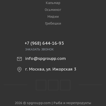
РЫБА
Филе и стейки
Рыба свежемороженая
Рыба охлаждённая
Копчёная и солёная рыба
Рыбопродукты
МОРЕПРОДУКТЫ
Креветки
Кальмар
Осьминог
Мидии
Гребешки