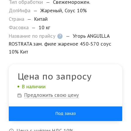
Тип обработки
—
Свежеморожен.
ДопИнфа
—
Жареный, Соус 10%
Страна
—
Китай
Фасовка
—
10 кг
Название по прайсу
—
Угорь ANGUILLA
?
ROSTRATA зам. филе жареное 450-570 соус
10% Кит
Цена по запросу
В наличии
Предложить свою цену
Под заказ
Цена с учётом НДС 10%