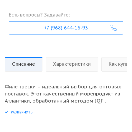
Есть вопросы? Задавайте:
+7 (968) 644-16-93
Описание
Характеристики
Как купит
Филе трески – идеальный выбор для оптовых
поставок. Этот качественный морепродукт из
Атлантики, обработанный методом IQF
(индивидуальная быстрая заморозка),
сохраняет все свои питательные вещества и
свежесть. Чистое филе, без костей, упаковано в
удобные 10-килограммовые коробки, что