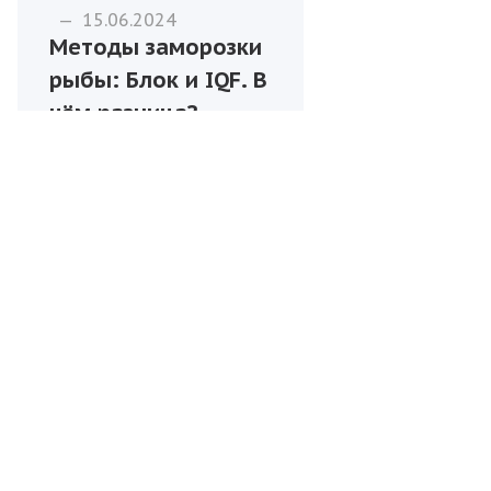
—
15.06.2024
Методы заморозки
рыбы: Блок и IQF. В
чём разница?
УСЛУГИ
ПАРТНЁРЫ
БЛОГ
КОМПАНИЯ
О компании