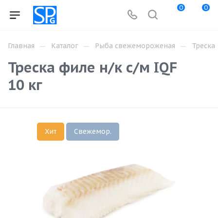
0
0
—
—
—
Главная
Каталог
Рыба свежемороженая
Треска
Треска филе н/к с/м IQF
10 кг
Хит
Свежемор.