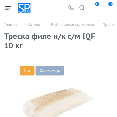
0
0
—
—
—
Главная
Каталог
Рыба свежемороженая
Треска
Треска филе н/к с/м IQF
10 кг
Хит
Свежемор.