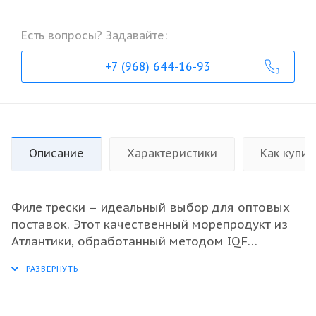
Есть вопросы? Задавайте:
+7 (968) 644-16-93
Описание
Характеристики
Как купит
Филе трески – идеальный выбор для оптовых
поставок. Этот качественный морепродукт из
Атлантики, обработанный методом IQF
(индивидуальная быстрая заморозка),
сохраняет все свои питательные вещества и
свежесть. Чистое филе, без костей, упаковано в
удобные 10-килограммовые коробки, что