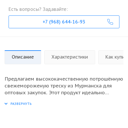
Есть вопросы? Задавайте:
+7 (968) 644-16-93
Описание
Характеристики
Как купит
Предлагаем высококачественную потрошённую
свежемороженую треску из Мурманска для
оптовых закупок. Этот продукт идеально
подходит для ресторанного бизнеса, рыбных
магазинов и перерабатывающих предприятий.
Треска имеет отличные вкусовые качества и
высокое содержание полезных веществ, что
делает её популярной среди потребителей. Мы