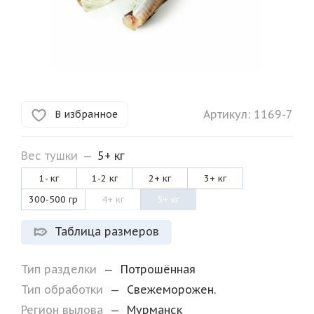
Артикул:
1169-7
В избранное
Вес тушки
—
5+ кг
1- кг
1-2 кг
2+ кг
3+ кг
300-500 гр
4+ кг
5+ кг
Таблица размеров
Тип разделки
—
Потрошённая
Тип обработки
—
Свежеморожен.
Регион вылова
—
Мурманск