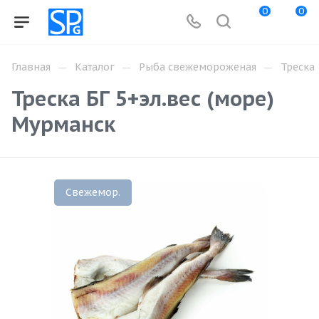
0
0
—
—
—
Главная
Каталог
Рыба свежемороженая
Треска
Треска БГ 5+эл.вес (море)
Мурманск
Свежемор.