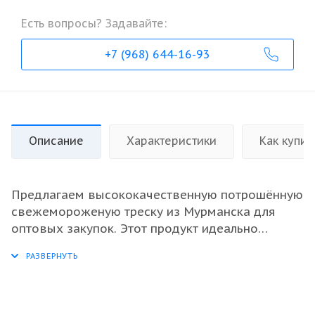
Есть вопросы? Задавайте:
+7 (968) 644-16-93
Описание
Характеристики
Как купит
Предлагаем высококачественную потрошённую
свежемороженую треску из Мурманска для
оптовых закупок. Этот продукт идеально
подходит для ресторанного бизнеса, рыбных
магазинов и перерабатывающих предприятий.
Треска имеет отличные вкусовые качества и
высокое содержание полезных веществ, что
делает её популярной среди потребителей. Мы