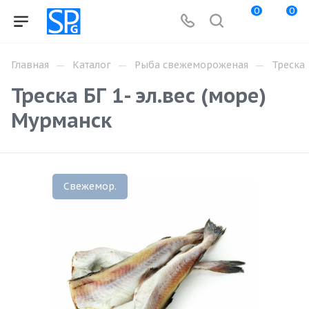
0
0
—
—
—
Главная
Каталог
Рыба свежемороженая
Треска
Треска БГ 1- эл.вес (море)
Мурманск
Свежемор.