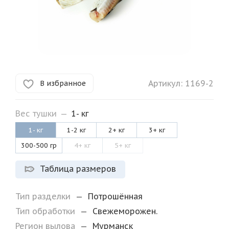
Артикул:
1169-2
В избранное
Вес тушки
—
1- кг
1- кг
1-2 кг
2+ кг
3+ кг
300-500 гр
4+ кг
5+ кг
Таблица размеров
Тип разделки
—
Потрошённая
Тип обработки
—
Свежеморожен.
Регион вылова
—
Мурманск