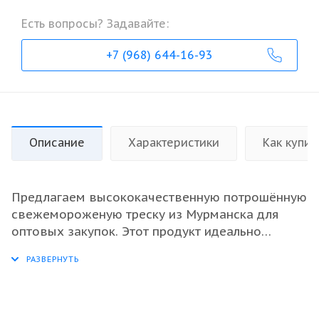
Есть вопросы? Задавайте:
+7 (968) 644-16-93
Описание
Характеристики
Как купит
Предлагаем высококачественную потрошённую
свежемороженую треску из Мурманска для
оптовых закупок. Этот продукт идеально
подходит для ресторанного бизнеса, рыбных
магазинов и перерабатывающих предприятий.
Треска имеет отличные вкусовые качества и
высокое содержание полезных веществ, что
делает её популярной среди потребителей. Мы