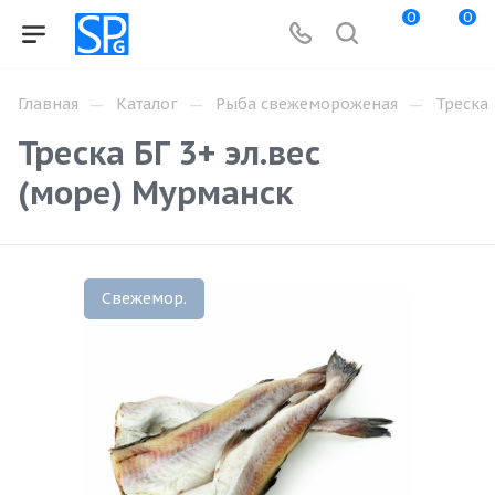
0
0
—
—
—
Главная
Каталог
Рыба свежемороженая
Треска
Треска БГ 3+ эл.вес
(море) Мурманск
Свежемор.