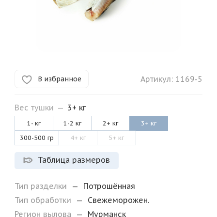
Артикул:
1169-5
В избранное
Вес тушки
—
3+ кг
1- кг
1-2 кг
2+ кг
3+ кг
300-500 гр
4+ кг
5+ кг
Таблица размеров
Тип разделки
—
Потрошённая
Тип обработки
—
Свежеморожен.
Регион вылова
—
Мурманск