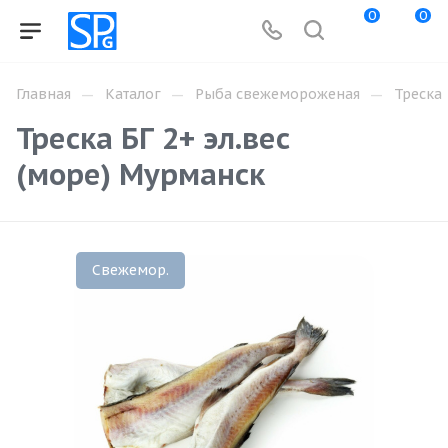
0
0
—
—
—
Главная
Каталог
Рыба свежемороженая
Треска
Треска БГ 2+ эл.вес
(море) Мурманск
Свежемор.