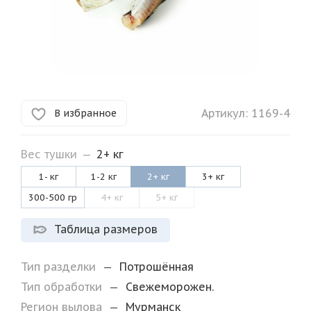
Артикул:
1169-4
В избранное
Вес тушки
—
2+ кг
1- кг
1-2 кг
2+ кг
3+ кг
300-500 гр
4+ кг
5+ кг
Таблица размеров
Тип разделки
—
Потрошённая
Тип обработки
—
Свежеморожен.
Регион вылова
—
Мурманск