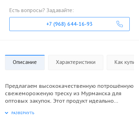
Есть вопросы? Задавайте:
+7 (968) 644-16-93
Описание
Характеристики
Как купит
Предлагаем высококачественную потрошённую
свежемороженую треску из Мурманска для
оптовых закупок. Этот продукт идеально
подходит для ресторанного бизнеса, рыбных
магазинов и перерабатывающих предприятий.
Треска имеет отличные вкусовые качества и
высокое содержание полезных веществ, что
делает её популярной среди потребителей. Мы