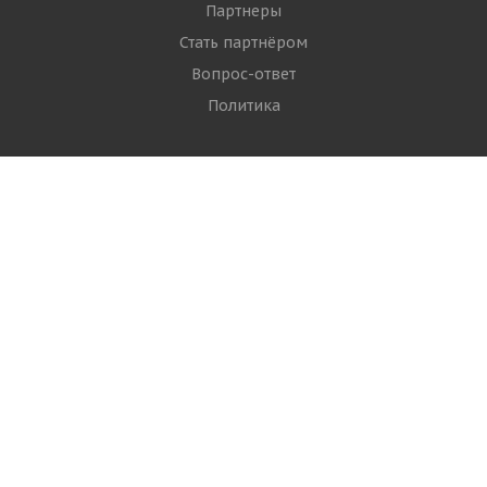
Партнеры
Стать партнёром
Вопрос-ответ
Политика
РЫБА
Филе и стейки
Рыба свежемороженая
Рыба охлаждённая
Копчёная и солёная рыба
Рыбопродукты
МОРЕПРОДУКТЫ
Креветки