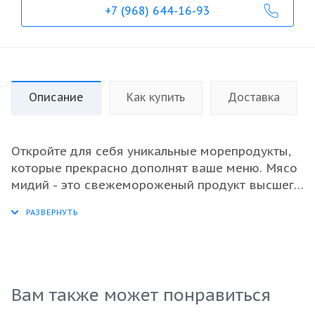
+7 (968) 644-16-93
Описание
Как купить
Доставка
Откройте для себя уникальные морепродукты,
которые прекрасно дополнят ваше меню. Мясо
мидий - это свежемороженый продукт высшего
качества, богатый белком и полезными
микроэлементами. Эти моллюски имеют
великолепный вкус и идеально подходят для
приготовления различных блюд, от салатов до
основного угощения. Благодаря удобной
упаковке по 0,92 кг, мидии легко использовать в
Вам также может понравиться
оптовых закупках для ресторанов и кафе.