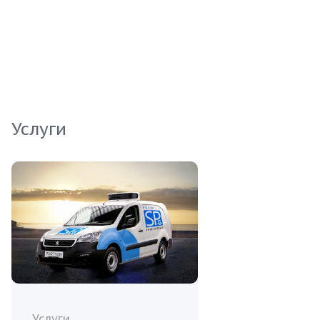
Процесс заморозки сохраняет свежесть и
питательные вещества, что делает данный
продукт идеальным выбором для гастрономов,
стремящихся предложить своим клиентам
лучшее.
Услуги
Услуги