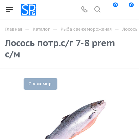
0
0
—
—
—
Главная
Каталог
Рыба свежемороженая
Лосось
Лосось потр.с/г 7-8 prem
с/м
Свежемор.