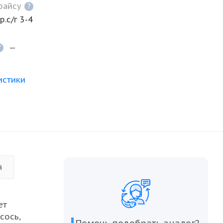
прайсу
?
р.с/г 3-4
—
?
р
истики
а
ет
сось,