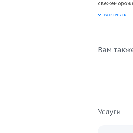
свежеморожен
благодаря сп
для приготов
Благодаря вы
станет прекр
потребителей
Вам такж
Услуги