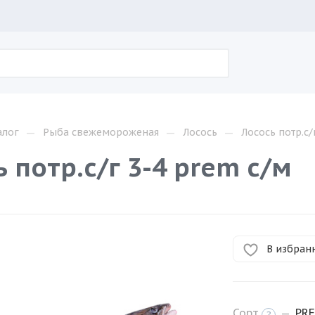
—
—
—
алог
Рыба свежемороженая
Лосось
Лосось потр.с/
 потр.с/г 3-4 prem с/м
В избран
Сорт
—
PR
?