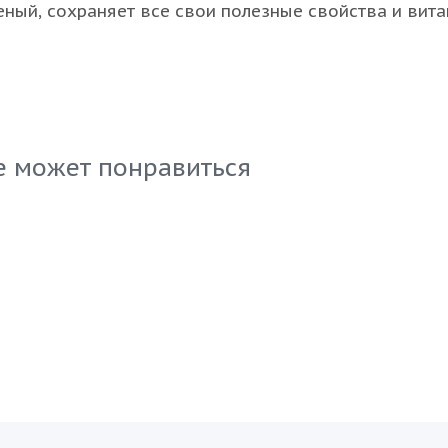
ый, сохраняет все свои полезные свойства и вит
ециальной технологии заморозки. Этот продукт под
ления разнообразных блюд: от запеканок до sashimi
сокому содержанию Омега-3 жирных кислот и белка
асным выбором для заботливых о своем здоровье
. Оптимальный вариант для ресторанов и торговли.
е может понравиться