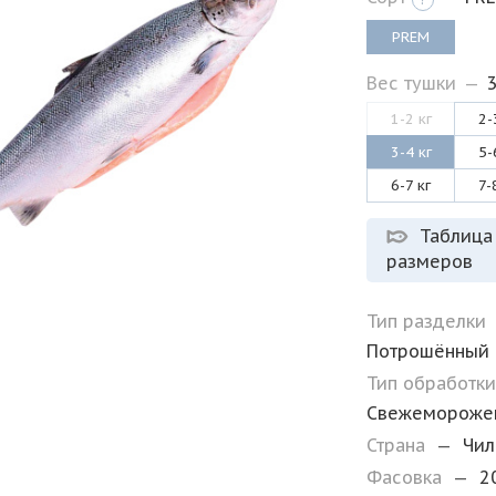
PREM
Вес тушки
—
3
1-2 кг
2-
3-4 кг
5-
6-7 кг
7-
Таблица
размеров
Тип разделки
Потрошённый
Тип обработк
Свежемороже
Страна
—
Чил
Фасовка
—
2