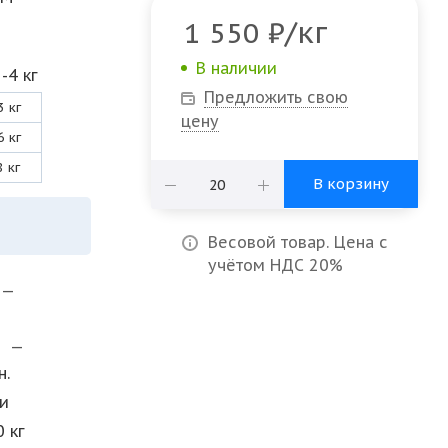
/кг
1 550
₽
В наличии
-4 кг
Предложить свою
3 кг
цену
6 кг
8 кг
В корзину
Весовой товар. Цена с
учётом НДС 20%
—
и
—
н.
и
0 кг