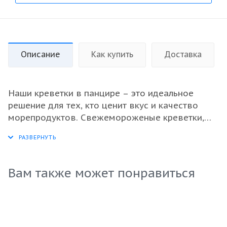
Описание
Как купить
Доставка
Наши креветки в панцире – это идеальное
решение для тех, кто ценит вкус и качество
морепродуктов. Свежемороженые креветки,
сохранившие свой натуральный вкус и весь
набор полезных веществ, станут отличным
дополнением к вашим блюдам. Размер 16/20
гарантирует, что каждая порция будет
Вам также может понравиться
насыщенной и аппетитной. Подходят для
приготовления разнообразных блюд – от
традиционного супа до эксклюзивной паэльи.
Оптимально подходят для ресторанов и