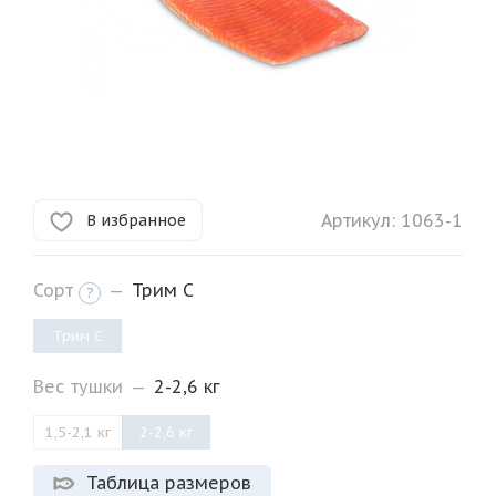
Артикул:
1063-1
В избранное
Сорт
—
Трим C
?
Трим C
Вес тушки
—
2-2,6 кг
1,5-2,1 кг
2-2,6 кг
Таблица размеров