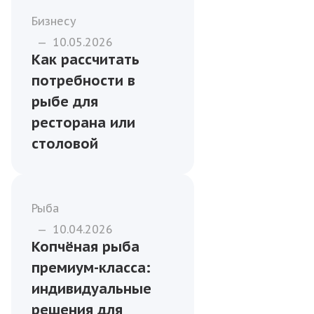
секреты
приготовления
Рыба
—
15.01.2026
Почему стоит
использовать
готовые рыбные
полуфабрикаты на
кухне
Бизнесу
—
10.05.2026