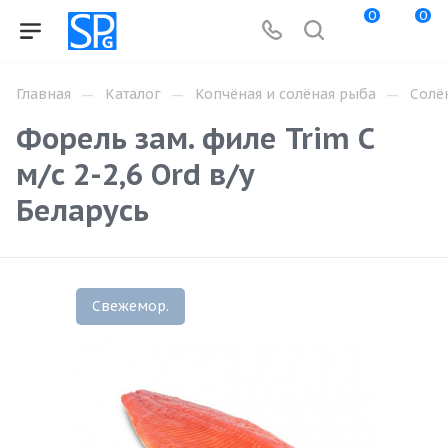
0
0
—
—
—
Главная
Каталог
Копчёная и солёная рыба
Солё
Форель зам. филе Trim C
м/с 2-2,6 Ord в/у
Беларусь
Свежемор.