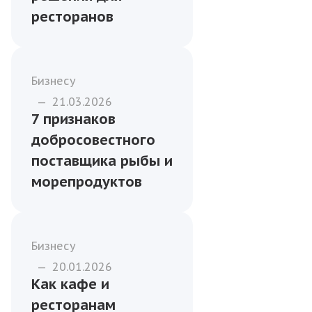
Как рассчитать
потребности в
рыбе для
ресторана или
столовой
Рыба
—
10.04.2026
Копчёная рыба
премиум-класса:
индивидуальные
решения для
ресторанов