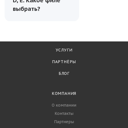
Рыба
—
27.03.2025
Как правильно
хранить
охлаждённую и
замороженную
рыбу после
получения
оптового заказа
Рыба
—
15.06.2023