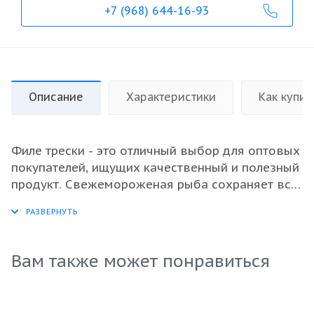
+7 (968) 644-16-93
Описание
Характеристики
Как купит
Филе трески - это отличный выбор для оптовых
покупателей, ищущих качественный и полезный
продукт. Свежемороженая рыба сохраняет все
свои вкусовые качества и питательные
вещества, что делает её идеальной основой
для разнообразных блюд. Треска отличается
нежным вкусом и низким содержанием жира,
Вам также может понравиться
что позволяет использовать её в диетическом
питании. Удобная упаковка исключает потерю
свежести и упрощает процесс хранения. Этот