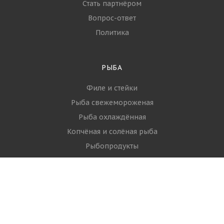
Виды разделки
филе: Трим A, B, C,
D, E. Какое филе
выбрать?
УСЛУГИ
ПАРТНЁРЫ
БЛОГ
КОМПАНИЯ
О компании