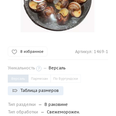
Артикул:
1469-1
В избранное
Уникальность
—
Версаль
?
Версаль
Пармезан
По Бургундски
Таблица размеров
Тип разделки
—
В раковине
Тип обработки
—
Свежеморожен.