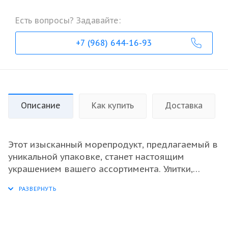
Есть вопросы? Задавайте:
+7 (968) 644-16-93
Описание
Как купить
Доставка
Этот изысканный морепродукт, предлагаемый в
уникальной упаковке, станет настоящим
украшением вашего ассортимента. Улитки,
сохраненные в своих раковинах, идеально
сочетают в себе нежный вкус и ароматный
масляный соус с пармезаном.
Свежемороженые улитки обеспечивают