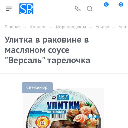
0
0
—
—
—
—
Главная
Каталог
Морепродукты
Улитка
Улит
Улитка в раковине в
масляном соусе
"Версаль" тарелочка
Свежемор.