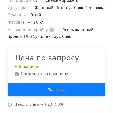
Тип обработки
—
Свежеморожен.
ДопИнфа
—
Жареный, Тех.соус балк Проложка
Страна
—
Китай
Фасовка
—
10 кг
Название по прайсу
—
Угорь жареный
?
пролож.19-21унц. тех.соус балк
Цена по запросу
В наличии
Предложить свою цену
Под заказ
Цена с учётом НДС 10%