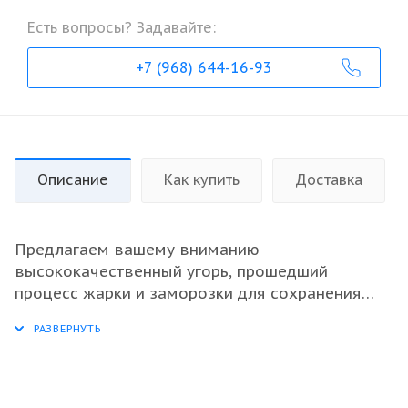
Есть вопросы? Задавайте:
+7 (968) 644-16-93
Описание
Как купить
Доставка
Предлагаем вашему вниманию
высококачественный угорь, прошедший
процесс жарки и заморозки для сохранения
максимального вкуса и свежести. Этот продукт
является идеальным решением для ресторанов
и предприятий общественного питания,
поскольку сочетает в себе отличную текстуру и
насыщенный аромат. Угорь нарезан в виде