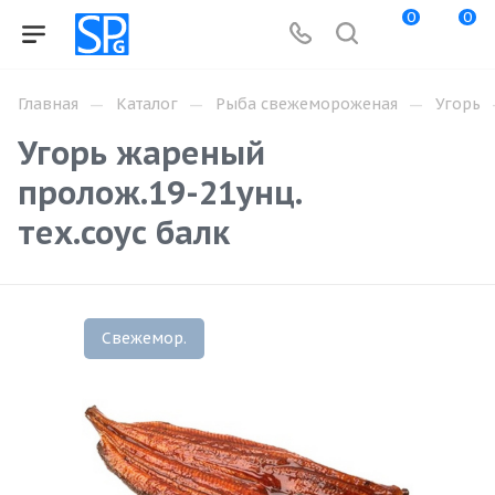
0
0
—
—
—
Главная
Каталог
Рыба свежемороженая
Угорь
Угорь жареный
пролож.19-21унц.
тех.соус балк
Свежемор.