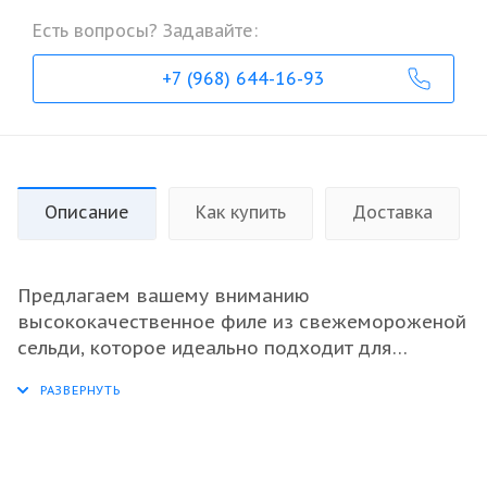
Есть вопросы? Задавайте:
+7 (968) 644-16-93
Описание
Как купить
Доставка
Предлагаем вашему вниманию
высококачественное филе из свежемороженой
сельди, которое идеально подходит для
оптовых закупок. Этот продукт обладает
насыщенным вкусом и нежной текстурой, что
делает его отличной основой для
разнообразных блюд, от закусок до основных
блюд. Филе легко поддается приготовлению и