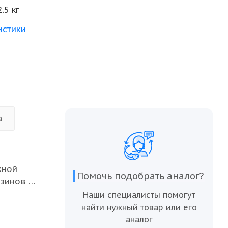
2.5 кг
истики
а
жной
Помочь подобрать аналог?
азинов и
нтам
Наши специалисты помогут
азмер,
найти нужный товар или его
овления
аналог