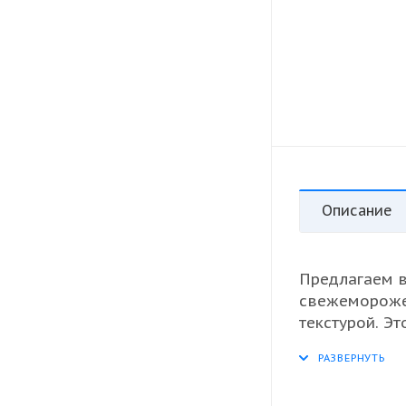
Описание
Предлагаем 
свежемороже
текстурой. Э
других оптов
лучшие мореп
что делает е