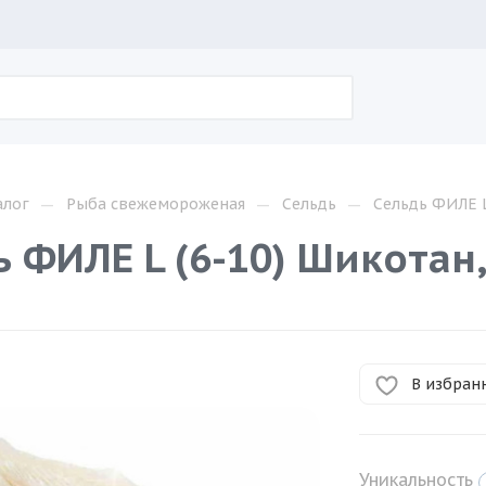
—
—
—
алог
Рыба свежемороженая
Сельдь
Сельдь ФИЛЕ L
ь ФИЛЕ L (6-10) Шикотан
В избран
Уникальность