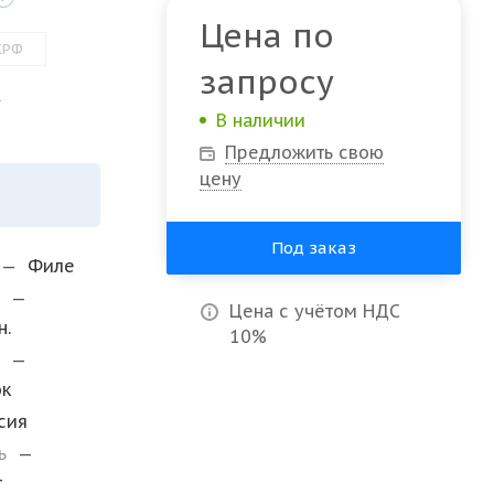
Цена по
КРФ
запросу
L
В наличии
Предложить свою
цену
Под заказ
—
Филе
и
—
Цена с учётом НДС
н.
10%
а
—
ок
сия
ль
—
т