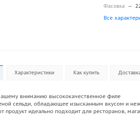
Фасовка
—
2
Все характер
Характеристики
Как купить
Доставк
вашему вниманию высококачественное филе
ной сельди, обладающее изысканным вкусом и не
тот продукт идеально подходит для ресторанов, маг
ых покупателей, желающих предложить своим клие
родукты. Филе крупной рыбы имеет оптимальный р
го удобным для дальнейшей переработки или пригот