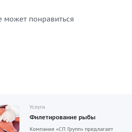
юд. Поставляется в удобной упаковке, что обеспеч
нения и транспортировки. Уверены, вы оцените
 качество нашего товара.
е может понравиться
Услуги
Филетирование рыбы
Компания «СП Групп» предлагает