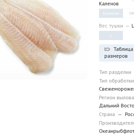
Каленов
Каленов
О
Вес тушки
—
L
Таблица
размеров
Тип разделки
Тип обработк
Свежемороже
Регион вылов
Дальний Вост
Страна
—
Рос
Производите
Океанрыбфло