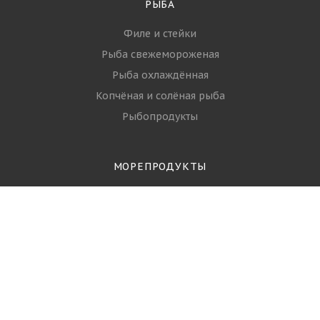
Стать партнёром
Вопрос-ответ
Политика
РЫБА
Филе и стейки
Рыба свежемороженая
Рыба охлаждённая
Копчёная и солёная рыба
Рыбопродукты
МОРЕПРОДУКТЫ
Креветки